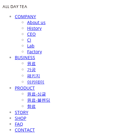
COMPANY
About us
History
CEO
CI
Lab
Factory
BUSINESS
원료
가공
패키지
아카데미
PRODUCT
원료-싱글
원료-블렌딩
향료
STORY
SHOP
FAQ
CONTACT