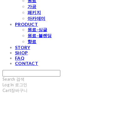
원료
가공
패키지
아카데미
PRODUCT
원료-싱글
원료-블렌딩
향료
STORY
SHOP
FAQ
CONTACT
Search
검색
Log In
로그인
Cart
장바구니