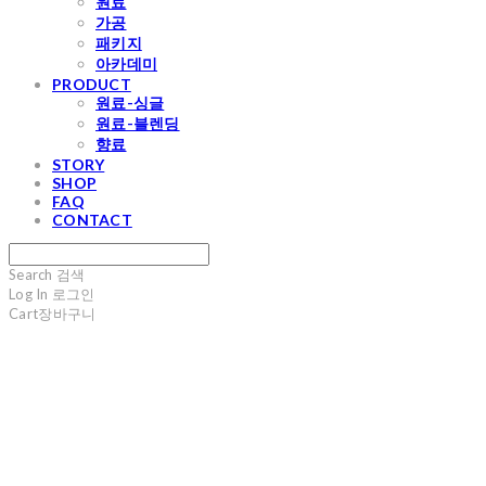
원료
가공
패키지
아카데미
PRODUCT
원료-싱글
원료-블렌딩
향료
STORY
SHOP
FAQ
CONTACT
Search
검색
Log In
로그인
Cart
장바구니