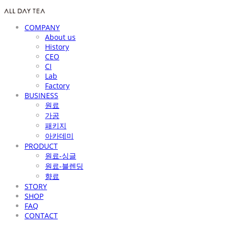
COMPANY
About us
History
CEO
CI
Lab
Factory
BUSINESS
원료
가공
패키지
아카데미
PRODUCT
원료-싱글
원료-블렌딩
향료
STORY
SHOP
FAQ
CONTACT